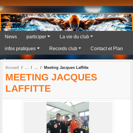
Panneau de gestion des cookies
News
participer
La vie du club
infos pratiques
Records club
Contact et Plan
Accueil
Meeting Jacques Laffitte
MEETING JACQUES
LAFFITTE