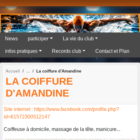
Panneau de gestion des cookies
News
participer
La vie du club
infos pratiques
Records club
Contact et Plan
Accueil
La coiffure d'Amandine
LA COIFFURE
D'AMANDINE
Site internet : https://www.facebook.com/profile.php?
id=61572300512147
Coiffeuse à domicile, massage de la tête, manicure...