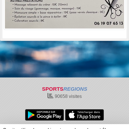
SPORTS
REGIONS
90658
visites
Charte cookies
Gestion des cookies